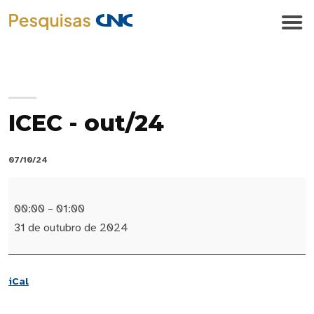
ICEC - out/24
07/10/24
ICEC
-
00:00
–
01:00
out/24
31 de outubro de 2024
iCal