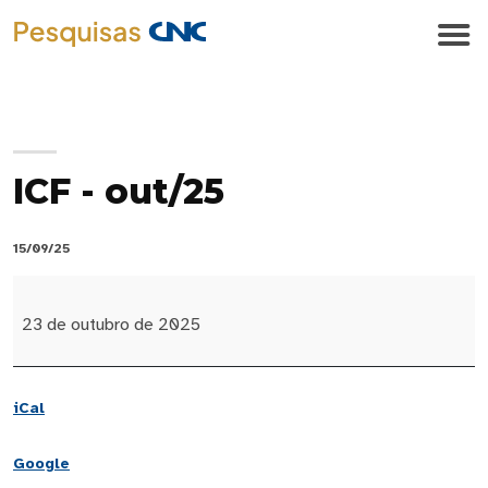
ICF - out/25
15/09/25
ICF
-
23 de outubro de 2025
out/25
iCal
Google