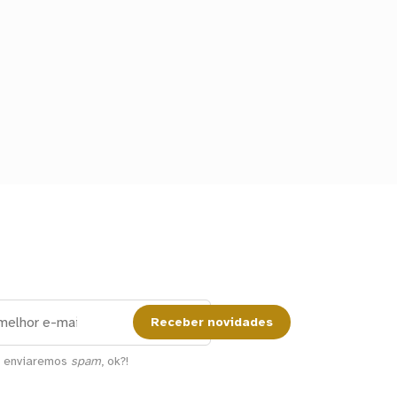
Receber novidades
a enviaremos
spam
, ok?!