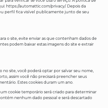
 para verificar se você usa o serviço. A política de
ui: https://automattic.com/privacy/. Depois da
u perfil fica visível publicamente junto de seu
ara o site, evite enviar as que contenham dados de
antes podem baixar estas imagens do site e extrair
 no site, você poderá optar por salvar seu nome,
nforto, assim você não precisará preencher seus
entário. Estes cookies duram um ano.
, um cookie temporário será criado para determinar
o contém nenhum dado pessoal e será descartado