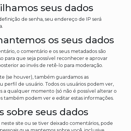
lhamos seus dados
edefinição de senha, seu endereço de IP será
a.
mantemos os seus dados
ntário, o comentário e os seus metadados são
o para que seja possível reconhecer e aprovar
terior ao invés de retê-lo para moderação.
site (se houver), também guardamos as
 perfil de usuário. Todos os usuários podem ver,
is a qualquer momento (só não é possível alterar o
es também podem ver e editar estas informações.
os sobre seus dados
neste site ou se tiver deixado comentários, pode
 pessoais que mantemos sobre você, inclusive