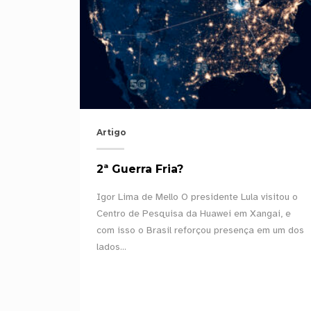
Artigo
2ª Guerra Fria?
olução do
Igor Lima de Mello O presidente Lula visitou o
ra
Centro de Pesquisa da Huawei em Xangai, e
as
com isso o Brasil reforçou presença em um dos
lados...