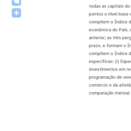
todas as capitais d
pontos o nível base 
compõem o Índice de
econômica do País, 
anterior; as três p
prazo, e formam o Í
compõem o Índice d
específicas: (i) Exp
investimentos em rel
programação de vend
comércio e da ativi
comparação mensal 