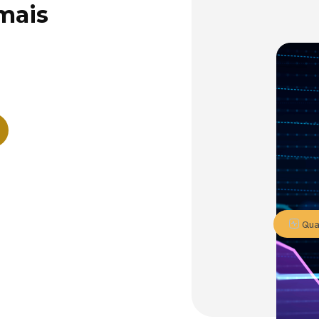
 mais
Quat