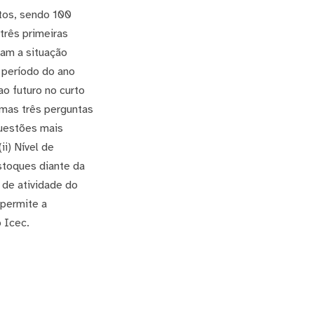
ntos, sendo 100
três primeiras
am a situação
 período do ano
o futuro no curto
imas três perguntas
uestões mais
ii) Nível de
estoques diante da
 de atividade do
 permite a
 Icec.