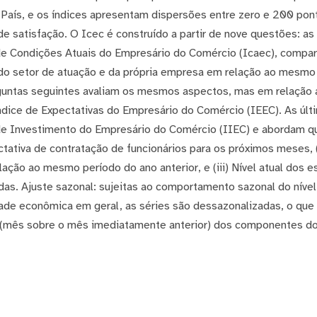
o País, e os índices apresentam dispersões entre zero e 200 po
de satisfação. O Icec é construído a partir de nove questões: as 
 Condições Atuais do Empresário do Comércio (Icaec), compar
do setor de atuação e da própria empresa em relação ao mesmo
erguntas seguintes avaliam os mesmos aspectos, mas em relação a
ndice de Expectativas do Empresário do Comércio (IEEC). As últ
e Investimento do Empresário do Comércio (IIEC) e abordam q
ectativa de contratação de funcionários para os próximos meses, (
ação ao mesmo período do ano anterior, e (iii) Nível atual dos 
as. Ajuste sazonal: sujeitas ao comportamento sazonal do nível
dade econômica em geral, as séries são dessazonalizadas, o que
(mês sobre o mês imediatamente anterior) dos componentes do