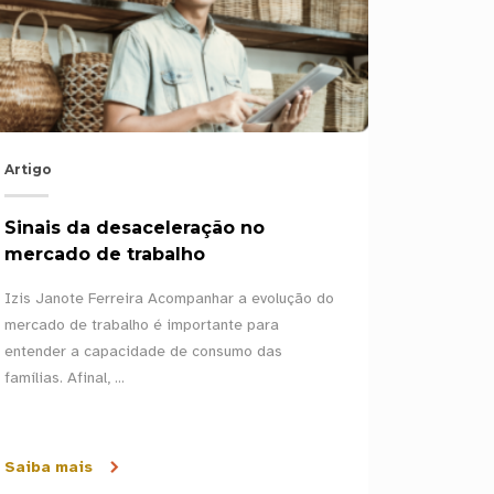
Artigo
Artigo
Sinais da desaceleração no
mercado de trabalho
2ª Guer
Izis Janote Ferreira Acompanhar a evolução do
Igor Lima 
mercado de trabalho é importante para
Centro de
entender a capacidade de consumo das
com isso 
famílias. Afinal, ...
lados...
Saiba mais